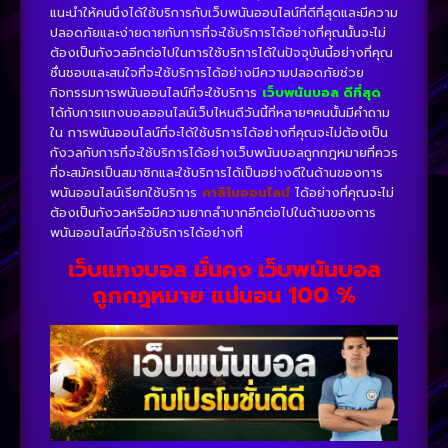
แนะนำให้คนนึงได้ใช้บริการกับเว็บพนันออนไลน์ที่ดีที่สุดและมีความ
ปลอดภัยและง่ายดายกับการที่จะใช้บริการได้อย่างที่คุณนั้นจะไม่
ต้องเป็นกังวลอีกต่อไปในการใช้บริการได้ในปัจจุบันนี้อย่างที่คุณ
ชื่นชอบและสนใจที่จะใช้บริการได้อย่างมีความปลอดภัยช่วย
กิจกรรมการพนันออนไลน์ที่จะใช้บริการ
เว็บพนันบอล ดีที่สุด
ได้กับการแทงบอลออนไลน์เว็บไหนดีวันนี้ที่หลายๆคนนั้นมีคำถาม
ใน การพนันออนไลน์ที่จะได้ใช้บริการได้อย่างที่คุณจะไม่ต้องเป็น
กังวลกับการที่จะใช้บริการได้อย่างเว็บพนันบอลถูกกฎหมายที่ควร
ที่จะสมัครเป็นสมาชิกและใช้บริการได้เป็นอย่างดีในด้านของการ
พนันออนไลน์เรียกใช้บริการ
คาสิโนออนไลน์
ได้อย่างที่คุณจะไม่
ต้องเป็นกังวลหรือมีความยากลำบากอีกต่อไปในด้านของการ
พนันออนไลน์ที่จะใช้บริการได้อย่างที่
เว็บแทงบอล มั่นคง เว็บพนันบอล
ถูกกฎหมาย แน่นอน 100 %