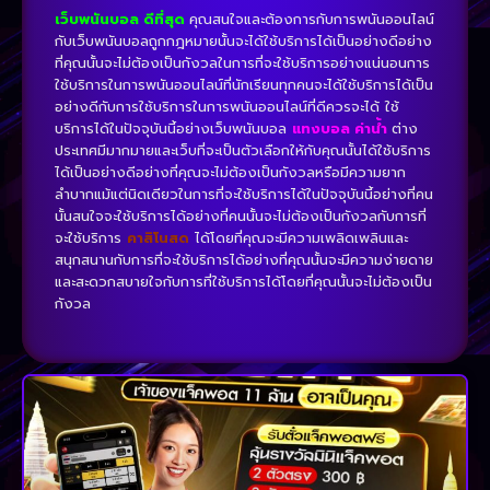
เว็บพนันบอล ดีที่สุด
คุณสนใจและต้องการกับการพนันออนไลน์
กับเว็บพนันบอลถูกกฎหมายนั้นจะได้ใช้บริการได้เป็นอย่างดีอย่าง
ที่คุณนั้นจะไม่ต้องเป็นกังวลในการที่จะใช้บริการอย่างแน่นอนการ
ใช้บริการในการพนันออนไลน์ที่นักเรียนทุกคนจะได้ใช้บริการได้เป็น
อย่างดีกับการใช้บริการในการพนันออนไลน์ที่ดีควรจะได้ ใช้
บริการได้ในปัจจุบันนี้อย่างเว็บพนันบอล
แทงบอล ค่าน้ำ
ต่าง
ประเทศมีมากมายและเว็บที่จะเป็นตัวเลือกให้กับคุณนั้นได้ใช้บริการ
ได้เป็นอย่างดีอย่างที่คุณจะไม่ต้องเป็นกังวลหรือมีความยาก
ลำบากแม้แต่นิดเดียวในการที่จะใช้บริการได้ในปัจจุบันนี้อย่างที่คน
นั้นสนใจจะใช้บริการได้อย่างที่คนนั้นจะไม่ต้องเป็นกังวลกับการที่
จะใช้บริการ
คาสิโนสด
ได้โดยที่คุณจะมีความเพลิดเพลินและ
สนุกสนานกับการที่จะใช้บริการได้อย่างที่คุณนั้นจะมีความง่ายดาย
และสะดวกสบายใจกับการที่ใช้บริการได้โดยที่คุณนั้นจะไม่ต้องเป็น
กังวล