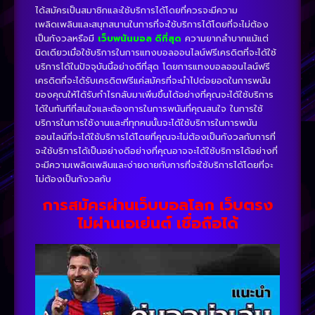
ได้สมัครเป็นสมาชิกและใช้บริการได้โดยที่ควรจะมีความ
เพลิดเพลินและสนุกสนานในการที่จะใช้บริการได้โดยที่จะไม่ต้อง
เป็นกังวลหรือมี
เว็บพนันบอล ดีที่สุด
ความยากลำบากแม้แต่
นิดเดียวเมื่อใช้บริการในการแทงบอลออนไลน์ฟรีเครดิตที่จะได้ใช้
บริการได้ในปัจจุบันนี้อย่างดีที่สุด โดยการแทงบอลออนไลน์ฟรี
เครดิตที่จะได้รับเครดิตฟรีแค่สมัครที่จะนำไปต่อยอดในการพนัน
ของคุณให้ได้รับกำไรกลับมาเพิ่มขึ้นได้อย่างที่คุณจะได้ใช้บริการ
ได้ในทันทีที่สนใจและต้องการในการพนันที่คุณสนใจ ในการใช้
บริการในการใช้งานและที่ทุกคนนั้นจะได้ใช้บริการในการพนัน
ออนไลน์ที่จะได้ใช้บริการได้โดยที่คุณจะไม่ต้องเป็นกังวลกับการที่
จะใช้บริการได้เป็นอย่างดีอย่างที่คุณอาจจะได้ใช้บริการได้อย่างที่
จะมีความเพลิดเพลินและง่ายดายกับการที่จะใช้บริการได้โดยที่จะ
ไม่ต้องเป็นกังวลกับ
การสมัครผ่านเว็บบอลโลก
เว็บตรง
ไม่ผ่านเอเย่นต์ เชื่อถือได้