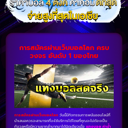
การสมัครผ่านเว็บบอลโลก
ครบ
วงจร อันดับ 1 ของไทย
การสมัครผ่านเว็บบอลโลก
วันนี้มีกิจกรรมการพนันออนไลน์ที่
นำเสนอควรจะสามารถที่จะใช้บริการได้โดยที่คุณจะไม่ต้องเป็น
กังวลหรือมีความยากลำบากมาได้นิดเดียวเมื่อ
แทงบอล ค่าน้ำ