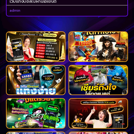
เว็บแทงบอลไม่ผ่านเอเย่นต์
admin