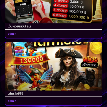
เว็บหวยออนไลน์
admin
ufaslot88
admin