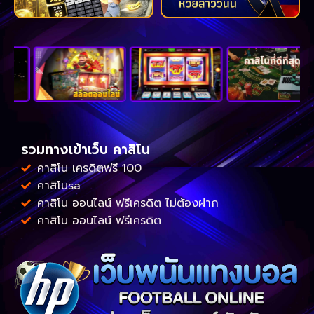
รวมทางเข้าเว็บ คาสิโน
คาสิโน เครดิตฟรี 100
คาสิโนsa
คาสิโน ออนไลน์ ฟรีเครดิต ไม่ต้องฝาก
คาสิโน ออนไลน์ ฟรีเครดิต