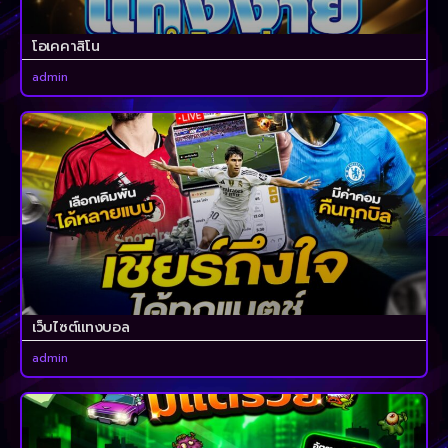
โอเคคาสิโน
admin
เว็บไซต์แทงบอล
admin