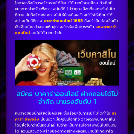
โอกาสหรือมีการสร้างรายได้ขึ้นมาได้มากน้อยแค่ไหน ถ้าเกิดมี
แนวทางสำหรับเพื่อการพนันที่ดี ไม่ว่าคุณเลือกที่จะลงเงินไปใด
ก็ตาม มันก็สร้างช่องทางไม่ใช่น้อยที่จะสร้างกำไรให้เกิดมาได้
อย่างเต็มวิถีทาง
บาคาร่าออนไลน์ 1688
ที่จะจำเป็นต้องขึ้นกับ
นักเสี่ยงโชคว่าจะแลเห็นลู่ทางสำหรับเพื่อการพนัน
แอพบาคาร่า
ออนไลน์
ลงไปได้มากกว่ากัน
สมัคร บาคาร่าออนไลน์ ฝากถอนได้ไม่
จำกัด มาเเรงอันดับ 1
หนทางของนักเสี่ยงโชคมีเยอะขึ้นเรื่อยๆในการเข้าไปได้กำไร
บา
คาร่า จ่ายจริง
นั่นนับว่าเมื่อคุณเลือกที่จะวางเดิมพันกับคาสิโน
โดยยิ่งไปกว่านั้นออนไลน์ ไม่ว่าจะเป็นการเลือกลงพนันไปกับเกม
ใด ล้วนแล้วแต่จะสร้างช่องทางสร้างผลตอบแทนให้เกิดมาได้