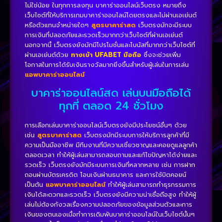
ไม่ใช่น้อย ในทุกการลงทุน บาคาร่าออนไลน์เว็บตรง หมายถึง
เว็บไซต์ที่ให้บริการเกมบาคาร่าออนไลน์โดยตรงและไม่ผ่านเอเย่นต์
หรือตัวแทนจำหน่ายใดๆ
สูตรบาคาร่าสด
เว็บตรงมักจะมีระบบ
การเงินที่ปลอดภัยและรวดเร็วมากกว่าเว็บไซต์ที่ผ่านเอเย่นต์
นอกจากนี้ เว็บตรงยังมักมีโปรโมชั่นและโบนัสที่มากกว่าเว็บไซต์ที่
ผ่านเอเย่นต์ด้วย
ทางเข้า UFABET มือถือ
ซึ่งจะช่วยเพิ่ม
โอกาสในการได้รับเงินรางวัลมากยิ่งขึ้นสำหรับผู้เล่นในการเล่น
แอพบาคาร่าออนไลน์
บาคาร่าออนไลน์สด เล่นบนมือถือได้
ทุกที่ ตลอด 24 ชั่วโมง
การเลือกเล่นบาคาร่าออนไลน์เว็บตรงยังมีประโยชน์อื่นๆ ด้วย
เช่น
สูตรบาคาร่าสด
เว็บตรงมักมีระบบการให้บริการลูกค้าที่มี
ความเป็นมืออาชีพ มีทีมงานที่มีความเชี่ยวชาญและคอยดูแลลูกค้า
ตลอดเวลา ทำให้ผู้เล่นสามารถสอบถามและแก้ไขปัญหาได้ง่ายและ
รวดเร็ว เว็บตรงยังมักมีระบบการเงินที่หลากหลาย เช่น การฝาก
ถอนผ่านบัตรเครดิต โอนเงินผ่านธนาคาร และการใช้บิตคอยน์
เป็นต้น
แอพบาคาร่าออนไลน์
ทำให้ผู้เล่นสามารถทำธุรกรรมการ
เงินได้สะดวกและรวดเร็ว เว็บตรงยังมีความน่าเชื่อถือสูง ทำให้ผู้
เล่นไม่ต้องกังวลเรื่องความปลอดภัยของข้อมูลส่วนตัวและการ
เงินของตนเองเมื่อทำการเดิมพันบาคาร่าออนไลน์ในเว็บไซต์นั้นๆ