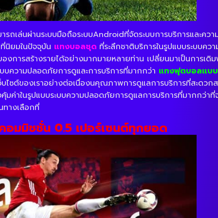
ารถเล่นผ่านระบบมือถือระบบAndroidที่จัดระบบการบริการและความ
่นิยมในปัจจุบัน
แทงบอลชุด
ที่ระลึกชาติบริการในรูปแบบระบบคว
สของการสร้างรายได้อย่างมากมายหลายท่าน เปลี่ยนมาเป็นการเดิม
ะบบความปลอดภัยการดูและการบริการที่มากกว่า
แทงฟุตบอลแบ
บไซต์ของเราอย่างต่อเนื่องนคุณภาพการดูแลการบริการที่สะดวก
ุ้มค่าในรูปแบบระบบความปลอดภัยการดูแลการบริการที่มากกว่าที่จะ
ทางเลือกที่
มมิชชั่น 0.5 เปอร์เซนต์ทุกยอด