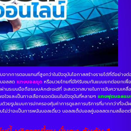
จากการตอบแทนที่สูงกว่าในปัจจุบันโอกาสสร้างรายได้ที่ดีอย่างต่
่ยวบอลสด
แทงบอลชุด
หรือมวยไทยที่มีให้รับชมกันแบบยกต่อยกเพื่
่นผ่านระบบมือถือระบบAndroidที่ จะสะดวกสบายในการจับความเคลื
อใจและเป็นทางเลือกยอดนิยมในปัจจุบันที่หลายๆ
แทงฟุตบอลแ
นด้วยรูปแบบการปกครองคุ้มค่าการดูแลการบริการที่มากกว่าที่จะมี
ม่ว่าจะเป็นการพนันบอลเดี่ยว บอลสเต็ปบอลคู่บอลสดเกมสล็อตต่า