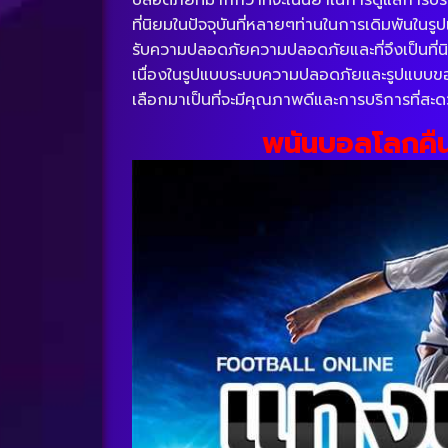
ที่นิยมในปัจจุบันที่หลายๆท่านในการเดิมพันในร
รับความปลอดภัยความปลอดภัยและที่จึงเป็นที่นิ
เนื่องในรูปแบบระบบความปลอดภัยและรูปแบบของ
เลือกมาเป็นที่จะมีคุณภาพดีและการบริการที่สะ
พนันบอลโลกคืนน