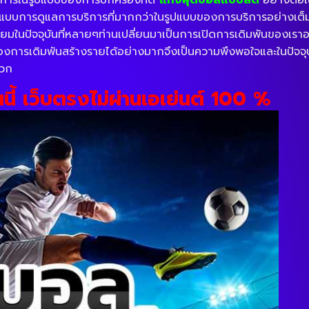
ูปแบบการดูแลการบริการที่มากกว่าในรูปแบบของการบริการอย่างเต็มที่
ยมในปัจจุบันที่หลายๆท่านเปลี่ยนมาเป็นการเปิดการเดิมพันของเราอ
การเดิมพันสร้างรายได้อย่างมากจึงเป็นความพึงพอใจและในปัจจุบั
ดวก
ี้ เว็บตรงไม่ผ่านเอเย่นต์ 100 %