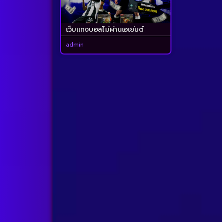
เว็บแทงบอลไม่ผ่านเอเย่นต์
admin