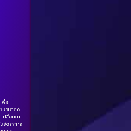
พื่อ
แทนที่มากก
นเปลี่ยนมา
รับอัตราการ