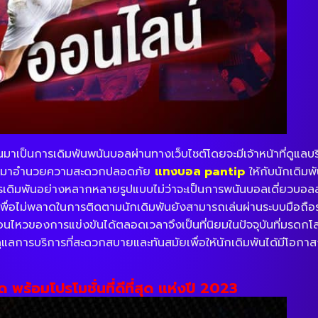
ยนมาเป็นการเดิมพันพนันบอลผ่านทางเว็บไซต์โดยจะมีเจ้าหน้าที่ดูแลบ
ที่จะมาอำนวยความสะดวกปลอดภัย
แทงบอล pantip
ให้กับนักเดิมพั
เดิมพันอย่างหลากหลายรูปแบบไม่ว่าจะเป็นการพนันบอลเดี่ยวบอลส
เพื่อไม่พลาดในการติดตามนักเดิมพันยังสามารถเล่นผ่านระบบมือถือ
นไหวของการแข่งขันได้ตลอดเวลาจึงเป็นที่นิยมในปัจจุบันที่มรดก
ลการบริการที่สะดวกสบายและทันสมัยเพื่อให้นักเดิมพันได้มีโอกา
พร้อมโปรโมชั่นที่ดีที่สุด แห่งปี 2023