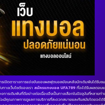
ารเปิดตารางการแข่งขันของผลฟุตบอลย้อนหลังนักเดิมพันได้รับชมเ
กับทางเว็บไซต์ของเรา
สมัครแทงบอล UFA789
ที่จะได้รับผลตอบ
การเดิมพันที่ดีอย่างต่อเนื่องจึงเป็นทางเลือกในปัจจุบันที่หลายท่า
ที่จะมีคุณภาพการดูแลการบริการที่สะดวกสบายและทันสมัยโดยจะได้