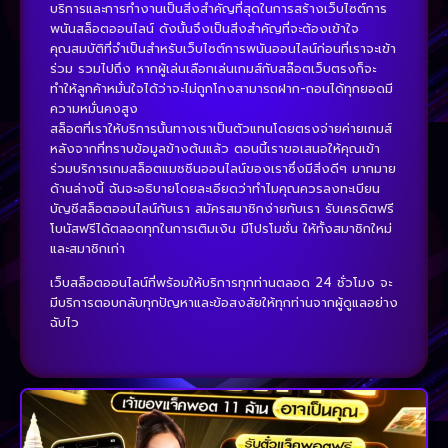
บริการและการทำงานเป็นสิ่งสำคัญที่สุดในการสร้างเว็บไซต์การ
พนันสล็อตออนไลน์ ดังนั้นจึงเป็นสิ่งสำคัญที่จะต้องเข้าใจ
คุณสมบัติที่จำเป็นสำหรับเว็บไซต์การพนันออนไลน์ก่อนที่เราจะเข้า
ร่วม รวมไปถึง หากผู้เล่นเลือกเล่นเกมส์กับสล๊อตเว็บตรงก็จะ
ทำให้ลูกค้าหมั่นใจได้ว่าจะไม่ถูกโกงสามารถฝาก-ถอนได้ทุกยอดมี
ความหมั่นคงสูง
สล็อตที่เราให้บริการนั้นทางเราเป็นตัวแทนโดยตรงจ่ายค่ายเกมส์
หลังจากที่ทราบข้อมูลข้างต้นแล้ว ตอนนี้เราขอเสนอให้คุณเข้า
ร่วมบริการเกมสล็อตแมชชีนออนไลน์ของเราซึ่งมีสิ่งดีๆ มากมาย
ด้านล่างนี้ ฉันจะอธิบายโดยละเอียดว่าทำไมคุณควรลงทะเบียน
บัญชีสล็อตออนไลน์กับเรา สมัครสมาชิกง่ายกับเรา รับเครดิตฟรี
โบนัสฟรีได้ตลอดทุกในการเติมเงิน มีโปรโมชั่น ให้ทั้งสมาชิกใหม่
และสมาชิกเก่า
เว็บสล็อตออนไลน์ที่พร้อมให้บริการทุกท่านตลอด 24 ชั่วโมง จะ
มีบริการตอบกลับทุกปัญหาและข้อสงสัยให้ทุกท่านจากผู้ดูแลอย่าง
ฉับไว