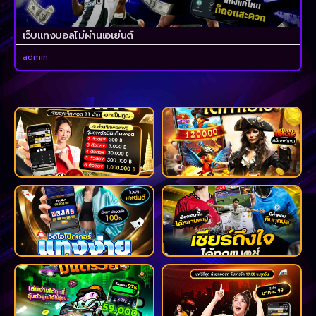
เว็บแทงบอลไม่ผ่านเอเย่นต์
admin