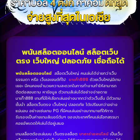
พนันสล็อตออนไลน์ สล็อตเว็บ
ตรง เว็บใหญ่ ปลอดภัย เชื่อถือได้
พนันสล็อตออนไลน์
สล็อตเว็บใหญ่ คนเล่นได้ง่ายกว่าเว็บ
ธรรมดา หรือ เว็บเอเยนต์ทั่ไป
มาเก๊า888
ด้วยเว็บใหญ่มีเกม
เยอะ มีคนคอยอำนวยความสะดวกในการทำงานทำให้สามารถ
ติดต่อสอบถาม หาข้อมูล ตัวเกมส์เล่นได้อย่างง่ายดาย
มาเก๊า888 เกมที่มีให้เลือกเล่นอย่างมากกว่าตัวเว็บอื่น มีตัวเกม
ชั้นนำ สล็อตเว็บตรง เว็บใหญ่ ปลอดภัย ได้เปรียบกว่าอย่าง
แน่นอน อย่างเช่นเกม PG ที่มีคนเล่นอย่างมากมายที่ให้การ
รับรองเป็นค่ายเกมส์เบอร์ต้นๆ ของประเทศที่คนเล่นเือกสรรมา
คอยอัพเดตให้เล่นได้อยู่เสมอ
เกมสล็อตต้องเล่นบน เว็บตรงสล็อต
บาคาร่าออนไลน์
เป็นเว็บ