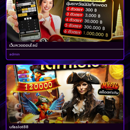
เว็บหวยออนไลน์
admin
ufaslot88