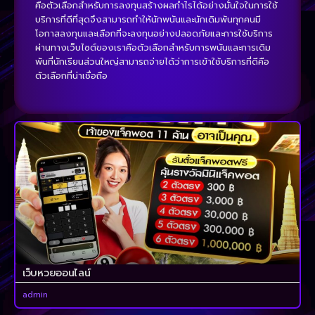
คือตัวเลือกสำหรับการลงทุนสร้างผลกำไรได้อย่างมั่นใจในการใช้
บริการที่ดีที่สุดจึงสามารถทำให้นักพนันและนักเดิมพันทุกคนมี
โอกาสลงทุนและเลือกที่จะลงทุนอย่างปลอดภัยและการใช้บริการ
ผ่านทางเว็บไซต์ของเราคือตัวเลือกสำหรับการพนันและการเดิม
พันที่นักเรียนส่วนใหญ่สามารถจ่ายได้ว่าการเข้าใช้บริการที่ดีคือ
ตัวเลือกที่น่าเชื่อถือ
เว็บหวยออนไลน์
admin