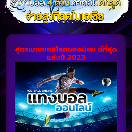
สูตรแทงบอลโลกยอดนิยม ดีที่สุด
แห่งปี 2023