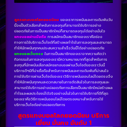
สูตรแทงบอลโลกยอดนิยม
ของเราการพนันและการเดิมพันวัน
นี้จะเป็นตัวเลือกสำหรับการลงทุนที่สามารถใช้บริการอย่าง
ปลอดภัยในการเป็นสมาชิกใหม่ก็สามารถลงทุนได้อย่างมั่นใจ
แทงบอลผ่านมือถือ
การสมัครเป็นสมาชิกของเราคือช่อง
ทางการใช้บริการเว็บไซต์ที่สร้างผลกำไรในการลงทุนและสามารถ
ทำให้นักพนันทุกคนประสบความสำเร็จวันนี้ได้อย่างปลอดภัย
แทงบอลเว็บตรง
ในการเป็นสมาชิกของเราจากความคิดว่า
กิจกรรมในการลงทุนของเรามีความหมายมากที่สุดสำหรับการ
ลงทุนที่นักพนันเลือกสมัครแทงบอลผ่านเว็บไซต์ของเราวันนี้
บริการดีๆมีที่น่าเชื่อถือสำหรับการพนันและการเดิมพันที่น่าสนใจ
การใช้บริการผ่านเว็บไซด์ของเราวิธีการพนันออนไลน์โดยตรงจึง
ทำให้นักพนันทุกคนสะดวกสบายในการตัดสินใจในการลงทุนและ
สามารถใช้บริการอย่างปลอดภัยการเลือกเป็นสมาชิกใหม่สร้างผล
กำไรและผลประโยชน์ได้จริงอย่างมั่นใจในการใช้บริการที่ดีที่สุด
ของเราคือวิธีการพนันออนไลน์โดยตรงเหมาะสำหรับการใช้
บริการเว็บไซต์อย่างปลอดภัยการ
สูตรแทงบอลโลกยอดนิยม บริการ
เยี่ยม มั่นคง อันดับ 1