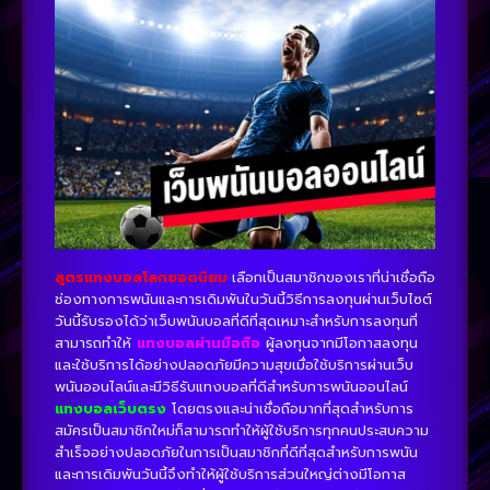
สูตรแทงบอลโลกยอดนิยม
เลือกเป็นสมาชิกของเราที่น่าเชื่อถือ
ช่องทางการพนันและการเดิมพันในวันนี้วิธีการลงทุนผ่านเว็บไซต์
วันนี้รับรองได้ว่าเว็บพนันบอลที่ดีที่สุดเหมาะสำหรับการลงทุนที่
สามารถทำให้
แทงบอลผ่านมือถือ
ผู้ลงทุนจากมีโอกาสลงทุน
และใช้บริการได้อย่างปลอดภัยมีความสุขเมื่อใช้บริการผ่านเว็บ
พนันออนไลน์และมีวิธีรับแทงบอลที่ดีสำหรับการพนันออนไลน์
แทงบอลเว็บตรง
โดยตรงและน่าเชื่อถือมากที่สุดสำหรับการ
สมัครเป็นสมาชิกใหม่ก็สามารถทำให้ผู้ใช้บริการทุกคนประสบความ
สำเร็จอย่างปลอดภัยในการเป็นสมาชิกที่ดีที่สุดสำหรับการพนัน
และการเดิมพันวันนี้จึงทำให้ผู้ใช้บริการส่วนใหญ่ต่างมีโอกาส