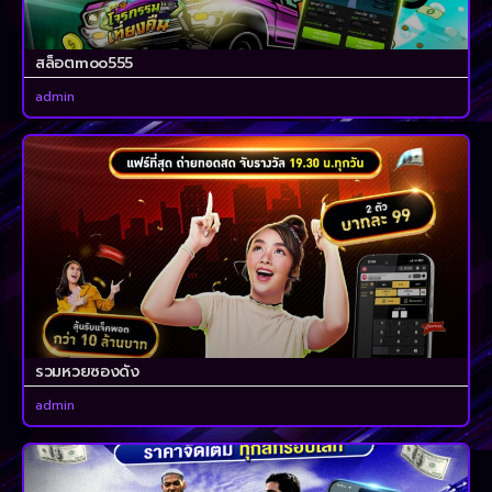
สล็อตmoo555
admin
รวมหวยซองดัง
admin