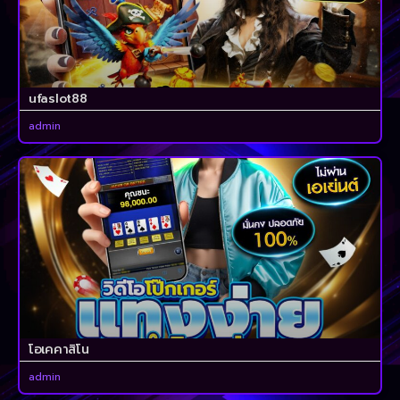
ufaslot88
admin
โอเคคาสิโน
admin