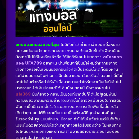
แทงบอลครบวงจรที่สุด
ไม่มีกับคำว่าซ้ำซากจำเจน่าเบื่อหน่าย
อย่างแน่นอนด้วยการทดลองแทงบอลด้วยเงินขั้นต่ำเพียงน้อย
นิดเท่านี้ไม่มีที่ไหนอีกแล้วที่จะให้สิทธิพิเศษไปมากกว่า
สมัครแทง
บอล UFA789
อยากแนะนำเพื่อนๆที่เป็นมือใหม่ว่าหากอยากจะ
เก่งกาจหรือเป็นเซียนบอลก่อนที่จะได้เป็นระดับนั้นได้ก็ต้องผ่าน
เวทีผ่านสนามจริงผ่านการฝึกฝนมาก่อน ด้วยเงินจำนวนเท่านี้มันก็
คงไม่เจ็บตัวหรือทำให้เข้าเนื้อมากมายเท่าไหร่เวลาเจ็บมันก็เจ็บไม่
มากอาจจะได้เงินน้อยแต่ได้เงินน้อยขณะนี้เมื่อเวลาผ่านไป
ufa369
มันก็อาจจะกลายเป็นเงินที่มากขึ้นก็ได้เมื่อผู้เดิมพันมี
ความเชี่ยวชาญมีความชำนาญมากขึ้นก็อาจจะเพิ่มเงินในการเดิม
พันมากขึ้นมีความมั่นใจในแนวทางของการเดิมพันเชื่อมั่นเหลือ
เกินว่าคุณสมบัติที่ยอดเยี่ยมแบบนี้จะต้องดีที่สุดน่าสนใจที่สุด
รับรองว่าในรูปแบบลักษณะนี้อาจจะช้าไม่ทันใจวัยรุ่นแต่มันก็เต็ม
เปี่ยมไปด้วยความมั่นใจว่ามาถูกทางแล้วรับรองว่าจะไม่หลงทาง
ไปไหนนี่แหละคือทางแห่งการสร้างงานสร้างรายได้อย่างยั่งยืน
ตลอดไปอย่างแน่นอน