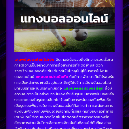
เล่นพนันบอลโลกได้เงิน
อินเทอร์เน็ตรวมถึงมีความรวดเร็วใน
การใช้งานเป็นอย่างมากการจึงสามารถทำได้อย่างสะดวก
รวดเร็วและปลอดภัยเช่นเดียวกันในปัจจุบันผู้ให้บริการไม่พนัน
บอลออนไลน์
แทงบอลผ่านมือถือ
ถึงมีการพัฒนาเว็บให้รองรับ
การเป็นหลักเพราะในปัจจุบันสมาชิกผู้ใช้บริการเว็บพนันออนไลน์
มักใช้บริการผ่านโทรศัพท์มือถือ
แทงบอลครบวงจรที่สุด
ซึ่งมี
ความสะดวกเป็นอย่างมากนั่นเองสำหรับรูปแบบการพนันบอลหรือ
การแทงบอลในรูปแบบอื่นๆไม่ว่าจะเป็นการพนันบอลกับเพื่อนซึ่ง
เป็นรูปแบบพื้นฐานในการพนันบอลนั่นก็คือท่านทำการพนันผลการ
แข่งขันฟุตบอลกับเพื่อนโดยเลือกทีมที่รักและทีมที่ชอบแล้วทำการ
เดิมพันกันได้ตามสะดวกโดยไม่ยึดติดกับอัตราการต่อรองหรือ
อัตราการจ่ายเงินใดๆเลือกแทงเลิกเล่นทีมที่ชอบได้ทันทีและร่วม
ลุ้นกับการแข่งขันอย่างมีอรรถรสมากขึ้นรูปแบบต่อมาสำหรับการ