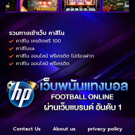
รวมทางเข้าเว็บ คาสิโน
คาสิโน เครดิตฟรี 100
คาสิโนsa
คาสิโน ออนไลน์ ฟรีเครดิต ไม่ต้องฝาก
คาสิโน ออนไลน์ ฟรีเครดิต
Contact Us
About us
privacy policy