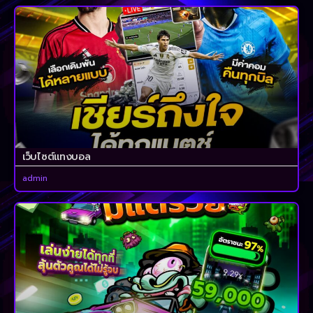
เว็บไซต์แทงบอล
admin