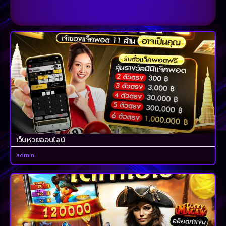
เว็บหวยออนไลน์
admin