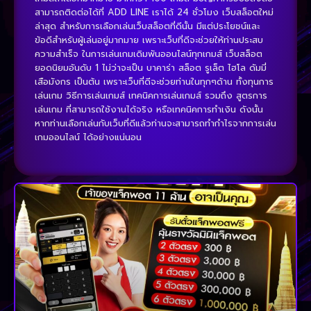
สามารถติดต่อได้ที่ ADD LINE เราได้ 24 ชั่วโมง เว็บสล็อตใหม่
ล่าสุด สำหรับการเลือกเล่นเว็บสล็อตที่ดีนั้น มีแต่ประโยชน์และ
ข้อดีสำหรับผู้เล่นอยู่มากมาย เพราะเว็บที่ดีจะช่วยให้ท่านประสบ
ความสำเร็จ ในการเล่นเกมเดิมพันออนไลน์ทุกเกมส์ เว็บสล็อต
ยอดนิยมอันดับ 1 ไม่ว่าจะเป็น บาคาร่า สล็อต รูเล็ต ไฮโล ดัมมี่
เสือมังกร เป็นต้น เพราะเว็บที่ดีจะช่วยท่านในทุกๆด้าน ทั้งทุนการ
เล่นเกม วิธีการเล่นเกมส์ เทคนิคการเล่นเกมส์ รวมถึง สูตรการ
เล่นเกม ที่สามารถใช้งานได้จริง หรือเทคนิคการทำเงิน ดังนั้น
หากท่านเลือกเล่นกับเว็บที่ดีแล้วท่านจะสามารถทำกำไรจากการเล่น
เกมออนไลน์ ได้อย่างแน่นอน