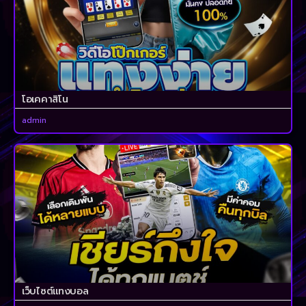
โอเคคาสิโน
admin
เว็บไซต์แทงบอล