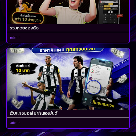
รวมหวยซองดัง
admin
เว็บแทงบอลไม่ผ่านเอเย่นต์
admin