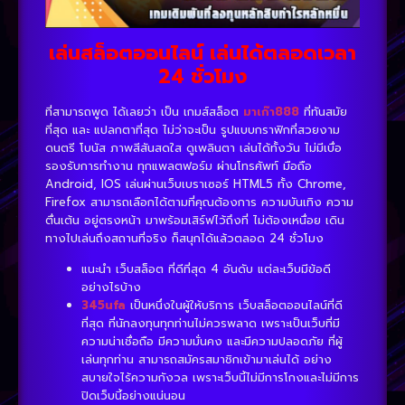
เล่นสล็อตออนไลน์ เล่นได้ตลอดเวลา
24 ชั่วโมง
ที่สามารถพูด ได้เลยว่า เป็น เกมส์สล็อต
มาเก๊า888
ที่ทันสมัย
ที่สุด และ แปลกตาที่สุด ไม่ว่าจะเป็น รูปแบบกราฟิกที่สวยงาม
ดนตรี โบนัส ภาพสีสันสดใส ดูเพลินตา เล่นได้ทั้งวัน ไม่มีเบื่อ
รองรับการทำงาน ทุกแพลตฟอร์ม ผ่านโทรศัพท์ มือถือ
Android, IOS เล่นผ่านเว็บเบราเซอร์ HTML5 ทั้ง Chrome,
Firefox สามารถเลือกได้ตามที่คุณต้องการ ความบันเทิง ความ
ตื่นเต้น อยู่ตรงหน้า มาพร้อมเสิร์ฟไว้ถึงที่ ไม่ต้องเหนื่อย เดิน
ทางไปเล่นถึงสถานที่จริง ก็สนุกได้แล้วตลอด 24 ชั่วโมง
แนะนํา เว็บสล็อต ที่ดีที่สุด 4 อันดับ แต่ละเว็บมีข้อดี
อย่างไรบ้าง
345ufa
เป็นหนึ่งในผู้ให้บริการ เว็บสล็อตออนไลน์ที่ดี
ที่สุด ที่นักลงทุนทุกท่านไม่ควรพลาด เพราะเป็นเว็บที่มี
ความน่าเชื่อถือ มีความมั่นคง และมีความปลอดภัย ที่ผู้
เล่นทุกท่าน สามารถสมัครสมาชิกเข้ามาเล่นได้ อย่าง
สบายใจไร้ความกังวล เพราะเว็บนี้ไม่มีการโกงและไม่มีการ
ปิดเว็บนี้อย่างแน่นอน