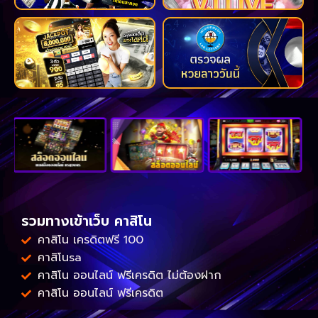
รวมทางเข้าเว็บ คาสิโน
คาสิโน เครดิตฟรี 100
คาสิโนsa
คาสิโน ออนไลน์ ฟรีเครดิต ไม่ต้องฝาก
คาสิโน ออนไลน์ ฟรีเครดิต