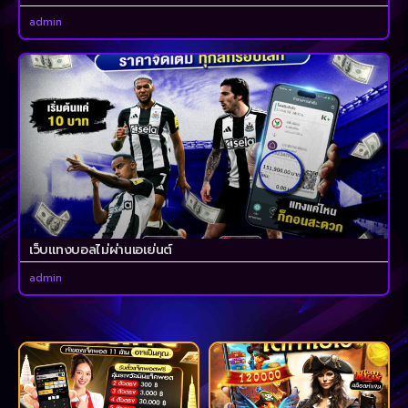
admin
เว็บแทงบอลไม่ผ่านเอเย่นต์
admin