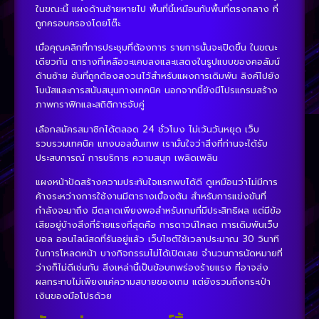
ในขณะนี้ แผงด้านซ้ายหายไป พื้นที่นี้เหมือนกับพื้นที่ตรงกลาง ที่
ถูกครอบครองโดยโต๊ะ
เมื่อคุณคลิกที่การประชุมที่ต้องการ รายการนั้นจะเปิดขึ้น ในขณะ
เดียวกัน ตารางที่เหลือจะแคบลงและแสดงในรูปแบบของคอลัมน์
ด้านซ้าย อันที่ถูกต้องสงวนไว้สำหรับแผงการเดิมพัน ลิงค์ไปยัง
โบนัสและการสนับสนุนทางเทคนิค นอกจากนี้ยังมีโปรแกรมสร้าง
ภาพกราฟิกและสถิติการจับคู่
เลือกสมัครสมาชิกได้ตลอด 24 ชั่วโมง ไม่เว้นวันหยุด เว็บ
รวบรวมเทคนิค แทงบอลขั้นเทพ เรามั่นใจว่าสิ่งที่ท่านจะได้รับ
ประสบการณ์ การบริการ ความสนุก เพลิดเพลิน
แผงหน้าปัดสร้างความประทับใจแรกพบได้ดี ดูเหมือนว่าไม่มีการ
ค้างระหว่างการใช้งานมีตารางเบื้องต้น สำหรับการแข่งขันที่
กำลังจะมาถึง มีตลาดเพียงพอสำหรับเกมที่มีประสิทธิผล แต่มีข้อ
เสียอยู่บ้างสิ่งที่ร้ายแรงที่สุดคือ การดาวน์โหลด การเดิมพันเว็บ
บอล ออนไลน์สดที่รันอยู่แล้ว เว็บไซต์ใช้เวลาประมาณ 30 วินาที
ในการโหลดหน้า บางกิจกรรมไม่ได้เปิดเลย จำนวนการนัดหมายที่
ว่างก็ไม่ดีเช่นกัน สิ่งเหล่านี้เป็นข้อบกพร่องร้ายแรง ที่อาจส่ง
ผลกระทบไม่เพียงแค่ความสบายของเกม แต่ยังรวมถึงกระเป๋า
เงินของมือโปรด้วย