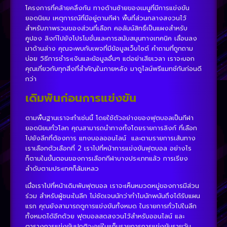
โครงการที่คล้ายคลึงกัน ทางด้านซ้ายของเมนูที่มีการแข่งขัน
ยอดนิยม เหตุการณ์ที่มีอยู่ตามกีฬา พื้นที่ส่วนกลางสงวนไว้
สำหรับภาพรวมของส่วนที่เลือก คอลัมน์สิทธิ์เป็นแผงสำหรับ
คูปอง ลิงก์ไปยังโปรโมชั่นและการสนับสนุนทางเทคนิค เลื่อนลง
มาด้านล่าง คุณจะพบกับเพจที่มีข้อมูลเว็บไซต์ คำถามที่ถูกถาม
บ่อย วิธีการชำระเงินและข้อมูลอื่นๆ แต่อย่าเสียเวลา เราจะบอก
คุณเกี่ยวกับทุกสิ่งที่สำคัญในภายหลัง มาดูไลน์พรีแมทช์กันก่อนดี
กว่า
เดิมพันก่อนการแข่งขัน
ตามพื้นฐานเราจะทำเช่นนี้ โดยใช้ตัวอย่างของฟุตบอลเป็นกีฬา
ยอดนิยมทั่วโลก คุณสามารถนำทางทั้งโดยรายการลิงก์ ที่เลือก
ไปยังลีกที่ต้องการ แทงบอลออนไลน์ และตามรายการเส้นทาง
เราเลือกตัวเลือกที่ 2 เราไปที่หน้าการแข่งขันฟุตบอล อย่างไร
ก็ตามในขั้นตอนของการเลือกกีฬาบางประเภทแล้ว การเรียง
ลำดับตามประเทศก็ล้มเหลว
เมื่อเราไปที่หน้าเดิมพันฟุตบอล เราจะเห็นหมวดหมู่ของการมีส่วน
ร่วม สำหรับผู้ชนะในลีก ไม่ชัดเจนนักว่าทำไมนักพนันถึงได้รับแผน
แรก คุณยังสามารถดูการแข่งขันทั้งหมด ในรายการทั่วไปในลีก
ทั้งหมดได้อีกด้วย ฟุตบอลสดสงวนไว้สำหรับออนไลน์ และ
ตารางการแข่งขันปกติจะอยู่ในแท็บรายการการแข่งขันรายวัน