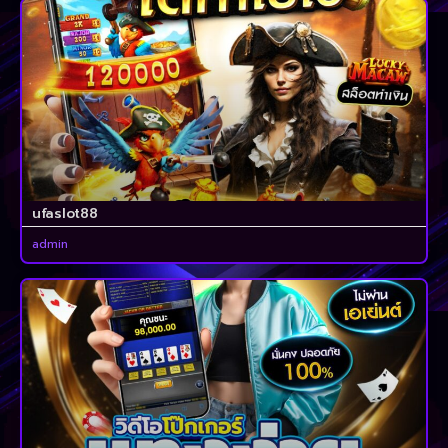
ufaslot88
admin