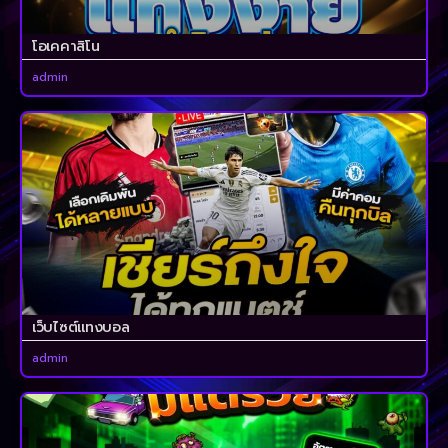
โอเคคาสิโน
admin
เว็บไซต์แทงบอล
admin