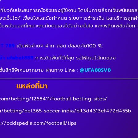
นรู้เกี่ยวกับประสบการณ์จริงของผู้ใช้งาน โดยในการเลือกเว็บพนันบอล
เว็บไซต์ เงื่อนไขและข้อกำหนด ระบบการชำระเงิน และบริการลูกค้
อกเว็บพนันบอลที่เหมาะสมกับตนเองได้อย่างมั่นใจ และเพลิดเพลินกับกา
T 789
เดิมพันง่ายๆ ฝาก-ถอน ปลอดภัย100 %
ข้า ufabet888
การเดิมพันที่ดีที่สุด รอให้คุณได้ทดลอง
ชั่นสิทธิพิเศษมากมาย ผ่านทาง Line :
@UFA88SV8
แหล่งที่มา
.com/betting/1268411/football-betting-sites/
n/betting/bet365-soccer-india/blt3d4313ef472d455b
s://oddspedia.com/football/tips