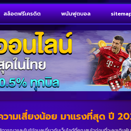
สล็อตฟรีเครดิต
พนันฟุตบอล
sitema
 ความเสี่ยงน้อย มาแรงที่สุด ปี 2
ารณาและรับรู้ข้อมูลเกี่ยวกับเว็บไซต์ที่คุณสนใจก่อนที่จะลงเดิมพัน