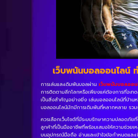
เว็บพนันบอลออนไลน์ ทำ
การเล่นและเดิมพันบอลผ่าน
เว็บพนันบอลออน
การติดตามลีกโลกหรือเพียงแค่ต้องการที่จะทด
เป็นสิ่งสำคัญอย่างยิ่ง เล่นบอลออนไลน์ที่บ้
บอลออนไลน์มักมีการเดิมพันที่หลากหลาย รวมถึ
ควรเลือกเว็บไซต์ที่มีระบบรักษาความปลอดภัยที
ลูกค้าที่เป็นมืออาชีพที่พร้อมเสมอให้ความช่วยเห
บนอุปกรณ์มือถือ อ่านและเข้าใจข้อกำหนดและเงื่อ