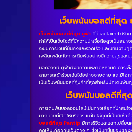
เว็บพนันบอลดีที่สุด 
เว็บพนันบอลดีที่สุด ยูฟ่า
ที่น่าสนใจและได้รั
ทำให้เป็นเว็บไซต์ที่มีความน่าเชื่อถือสูงเป็นอย่า
ระบบการเงินที่มั่นคงและรวดเร็ว และมีทีมงานค
เพลิดเพลินกับการเดิมพันอย่างมีความสุขและ
นอกจากนี้ ยูฟ่ายังมีความหลากหลายในการเลื
สามารถเข้าร่วมเล่นได้อย่างง่ายดาย และมีโอกา
เป็นเว็บพนันบอลที่คุ้มค่าที่สุดสำหรับนักเดิมพ
เว็บพนันบอลดีที่สุ
การเดิมพันบอลออนไลน์เป็นทางเลือกที่น่าสนใจสำ
มากมายที่เปิดให้บริการ แต่ไม่ใช่ทุกที่เป็นที่เชื
บอลดีที่สุด Pantip
มีการรีวิวและแลกเปลี่ยน
คิดเห็นเกี่ยวกับเว็บต่าง ๆ ซึ่งเป็นที่ชื่นชอบของ