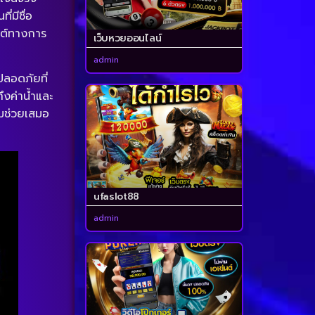
่มีชื่อ
ไซต์ทางการ
เว็บหวยออนไลน์
admin
ลอดภัยที่
งค่าน้ำและ
อมช่วยเสมอ
ufaslot88
admin