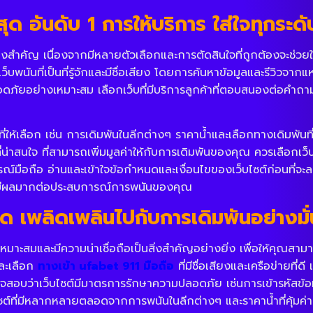
ุด อันดับ 1 การให้บริการ ใส่ใจทุกระดับ
่องสำคัญ เนื่องจากมีหลายตัวเลือกและการตัดสินใจที่ถูกต้องจะช่วย
บพนันที่เป็นที่รู้จักและมีชื่อเสียง โดยการค้นหาข้อมูลและรีวิวจากแหล่
อดภัยอย่างเหมาะสม เลือกเว็บที่มีบริการลูกค้าที่ตอบสนองต่อคำถ
ให้เลือก เช่น การเดิมพันในลีกต่างๆ ราคาน้ำและเลือกทางเดิมพันท
น่าสนใจ ที่สามารถเพิ่มมูลค่าให้กับการเดิมพันของคุณ ควรเลือกเว็บไ
กรณ์มือถือ อ่านและเข้าใจข้อกำหนดและเงื่อนไขของเว็บไซต์ก่อนที่จะ
สุดมีผลมากต่อประสบการณ์การพนันของคุณ
ุด เพลิดเพลินไปกับการเดิมพันอย่างมั
เหมาะสมและมีความน่าเชื่อถือเป็นสิ่งสำคัญอย่างยิ่ง เพื่อให้คุณสาม
และเลือก
ทางเข้า ufabet 911 มือถือ
ที่มีชื่อเสียงและเครือข่ายที่ดี 
 ตรวจสอบว่าเว็บไซต์มีมาตรการรักษาความปลอดภัย เช่นการเข้ารหัสข้
ไซต์ที่มีหลากหลายตลอดจากการพนันในลีกต่างๆ และราคาน้ำที่คุ้มค่า