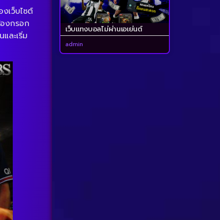
องเว็บไซต์
ต้องกรอก
เว็บแทงบอลไม่ผ่านเอเย่นต์
และเริ่ม
admin