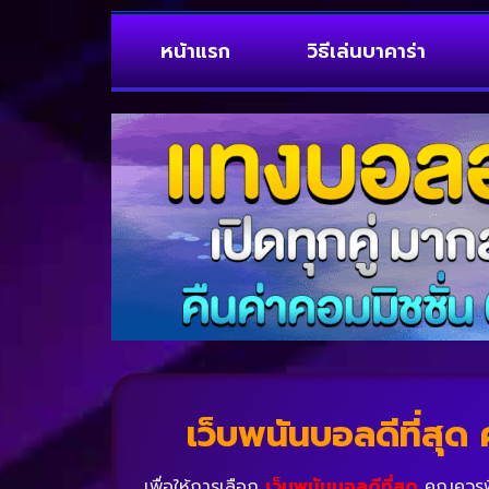
หน้าแรก
วิธีเล่นบาคาร่า
เว็บพนันบอลดีที่สุด
เพื่อให้การเลือก
เว็บพนันบอลดีที่สุด
คุณควรพิจ