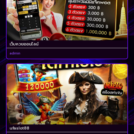
เว็บหวยออนไลน์
admin
ufaslot88