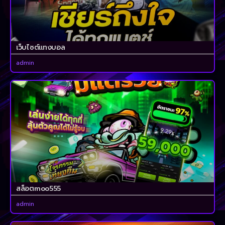
เว็บไซต์แทงบอล
admin
สล็อตmoo555
admin