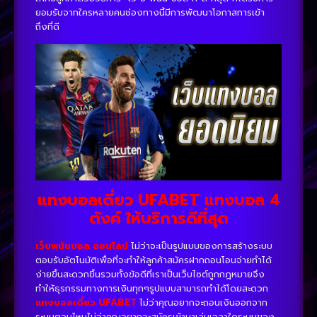
ยอมรับจากใครหลายคนช่องทางนี้มีการพัฒนาโอกาสการเข้า
ถึงที่ดี
แทงบอลเดี่ยว UFABET แทงบอล 4
ตังค์ ให้บริการดีที่สุด
เว็บพนันบอล ออนไลน์
ไม่ว่าจะเป็นรูปแบบของการสร้างระบบ
ตอบรับอัตโนมัติเพื่อที่จะทำให้ลูกค้าสมัครฝากถอนโอนจ่ายทำได้
ง่ายขึ้นสะดวกขึ้นรวมทั้งข้อดีที่เราเป็นเว็บไซต์ถูกกฎหมายจึง
ทำให้ธุรกรรมทางการเงินทุกๆรูปแบบสามารถทำได้โดยสะดวก
แทงบอลเดี่ยว UFABET
ไม่ว่าคุณอยากจะถอนเงินออกจาก
ระบบตอนไหนไม่ว่าคุณอยากจะสมัครเข้ามาเล่นเวลาใดระบบของ