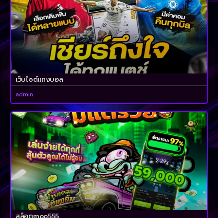
เว็บไซต์แทงบอล
admin
สล็อตmoo555