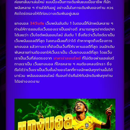
ค่อยกลับมาเล่นใหม่ แบบนี้จะเป็นการเดิมพันแบบมืออาชีพ ที่นัก
พนันหลาย ๆ ท่านใช้กันอยู่ อย่างนั้นในการเดิมพันของท่าน ควร
คิดไตร่ตรองให้ดีก่อนวางเดิมพันอยู่เสมอ
แทงบอล
345ufa
เว็บพนันอันดับ 1 ในตอนนี้ที่นักพนันหลาย ๆ
ท่านให้การยอมรับเว็บของเราเป็นอย่างดี สามารถพูดปากต่อปาก
ได้เลยว่า เว็บไซต์พนันออนไลน์ อันดับ 1 ซึ่งถือว่าเว็บไซต์เราเป็น
เว็บพนันบอลดีที่สุด ในขณะนี้เลยก็ว่าได้ ถ้าหากพูดถึงเรื่องการ
แทงบอล แล้วทางเราก็ยังเป็นเว็บที่ให้ราคาบอลดีที่สุด จนนักเดิม
พันหลายท่านต้องยกให้เว็บเราเป็น เว็บแทงบอลดีที่สุด โดยเว็บ
เราเป็นเว็บที่ส่งตรงจาก
บาคาร่าออนไลน์
ที่ไม่ต้องผ่านเอเย่นต์
ทางเราเป็น เว็บแทงบอล ที่ใครหลาย ๆ คนต้องหลงรักเรา ซึ่ง
ถือได้ว่าเว็บเราเป็นเว็บชั้นนำของโลกที่ทางนักพนันทุกท่านนั้นได้
มาร่วม พนันบอลออนไลน์ ที่มอบกำไรคืนให้กับนักเดิมพันทุกท่าน
ได้อย่างงดงาม