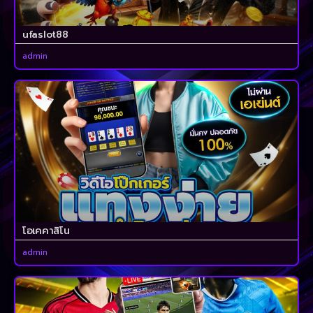
ufaslot88
admin
โอเคคาสิโน
admin