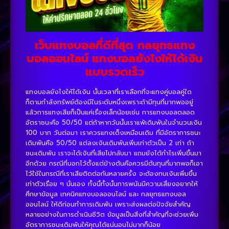
เว็บแทงบอลที่ดีที่สุด กลยุทธแทง
บอลออนไลน์ แทงบอลยังไงให้ได้เงิน
แบบรวดเร็ว
แทงบอลยังไงให้ได้เงิน นั้นเวลาที่เราเลือกที่จะแทงคู่บอลคู่ใด
ก็ตามกำลังทรัพย์ต้องมีในระดับหนึ่งเพราะถ้ามีทุนที่มากพออยู่
แล้วการแทงเสียก็เป็นแค่เรื่องเล็กน้อยเช่น การแทงบอลตลอด
อัตราชนะคือ 50/50 แต่ถ้าหากวันนั้นเราแพ้เดิมพันในจำนวนเงิน
100 บาท วันต่อมา เราควรแทงเต็งเหมือนเดิม ที่มีอัตราการชนะ
เดิมพันคือ 50/50 แต่ลงเงินเดิมพันเพิ่มเท่าตัวเป็น 2 เท่า ถ้า
ชนะเดิมพัน เราจะได้เงินที่เสียไปกลับมา แถมยังได้กำไรเพิ่มขึ้นมา
อีกด้วย กรณีที่บอกไว้ตั้งแต่ข้างต้นคือควรมีต้นทุนที่มากพอก็เอา
ไว้ใช้ในกรณีที่เราเสียติดต่อกันหลายครั้ง จะต้องทบเงินเพิ่มขึ้น
เท่าตัวเรื่อย ๆ นั่นเอง ทั้งนี้ทั้งนั้นการพนันมีความเสี่ยงอยากให้
ศึกษาข้อมูล เทคนิคแทงบอลออนไลน์ และ กลยุทธแทงบอล
ออนไลน์ ให้ดีก่อนทำการเดิมพัน เพราะส่งผลต่อปัจจัยสำคัญ
หลายอย่างในการดำเนินชีวิต ข้อมูลเป็นสิ่งที่สำคัญที่จะช่วยเพิ่ม
อัตราการชนะเดิมพันให้คุณได้แน่นอนไม่มากก็น้อย