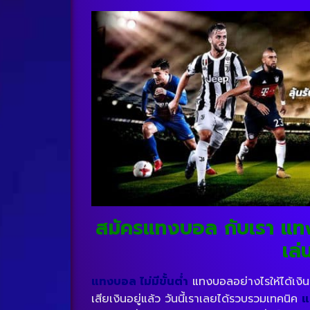
สมัครแทงบอล กับเรา แทง
เล่
แทงบอล ไม่มีขั้นต่ำ
แทงบอลอย่างไรให้ได้เงิ
เสียเงินอยู่แล้ว วันนี้เราเลยได้รวบรวมเทคนิค
แ