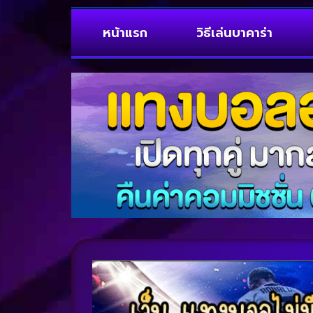
หน้าแรก
วิธีเล่นบาคาร่า