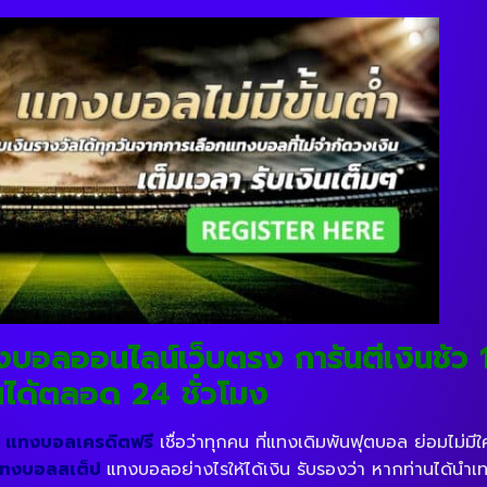
บอลออนไลน์เว็บตรง การันตีเงินชัว
นได้ตลอด 24 ชั่วโมง
น
แทงบอลเครดิตฟรี
เชื่อว่าทุกคน ที่แทงเดิมพันฟุตบอล ย่อมไม่ม
ทงบอลสเต็ป
แทงบอลอย่างไรให้ได้เงิน รับรองว่า หากท่านได้นำเทค