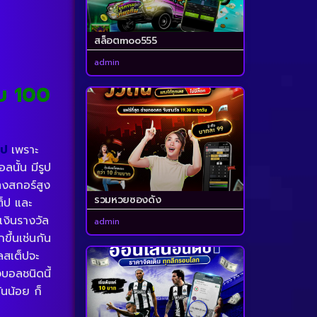
สล็อตmoo555
admin
ับ 100
็ป
เพราะ
นั้น มีรูป
ทงสกอร์สูง
รวมหวยซองดัง
ต็ป และ
เงินรางวัล
admin
ขึ้นเช่นกัน
สเต็ปจะ
บอลชนิดนี้
ันน้อย ก็