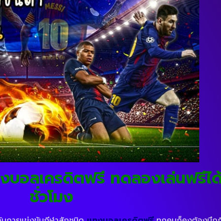
แทงบอลเครดิตฟรี ทดลองเล่นฟรีได
ชั่วโมง
ับการแข่งขันกีฬาสักชนิด
แทงบอลเครดิตฟรี
ทุกคนก็คงต้องนึก