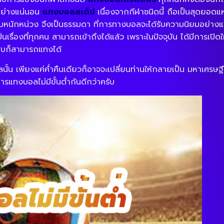
อย่างแน่นอน
แทงบอลสเต็ป
เนื่องจากกีฬาชนิดนี้ ถือเป็นสุดยอด
นแบบหนักหน่วง จึงเป็นธรรมดา ที่การทางบอลจะได้รับความนิยมอย่าง
เรื่องที่ทุกคน สามารถเข้าถึงได้แล้ว เพราะในปัจจุบัน ได้มีการเปิดใ
สิบก็สามารถแทงได้
ั้น เพียงแค่ค่ำคืนเดียวก็อาจจะเปลี่ยนท่านให้กลายเป็น มหาเศรษฐี
การแทงบอลไม่มีขั้นต่ำกันดีกว่าครับ