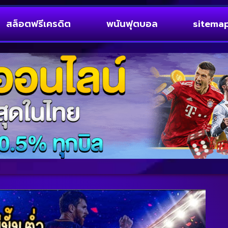
สล็อตฟรีเครดิต
พนันฟุตบอล
sitema