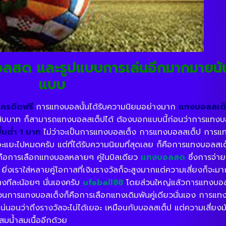
บอลสด และรูปแบบการเล่นอีกมากมายน
แบบ
ครดิตฟรี
การแทงบอลนั้นได้รับความนิยมอย่างมาก
แทงบอลสเต
ค่สิบบาท ก็สามารถแทงบอลสเต็ปได้ ต้องบอกแบบนี้ก่อนว่าการแทงบอล
้นต่ำ 1 บาท
ไม่ว่าจะเป็นการแทงบอลเต็ง การแทงบอลสเต็ป การแ
ยอะแยะไปหมดครับ แต่ที่ได้รับความนิยมที่สุดเลย ก็คือการแทงบอลสเ
คือการเลือกแทงบอลหลายๆ คู่ในบิลเดียว
แทงบอลสด
ซึ่งการจ่าย
อง ยิ่งเราใส่หลายคู่โอกาสที่เงินรางวัลก็จะสูงมากแต่ความเสี่ยงก็จะมาก
งทีละน้อยๆ นั่นเองครับ
ufaball88
โดยส่วนใหญ่แล้วการแทงบอล
ส่วนการแทงบอลเต็งก็คือการเลือกแทงเดิมพันคู่เดียวนั่นเอง การแทง
น่นอนว่าถึงรางวัลจะไม่ได้เยอะ เหมือนกับบอลสเต็ป แต่ความเสี่ยงม
มน้ำสมเนื้ออีกด้วย