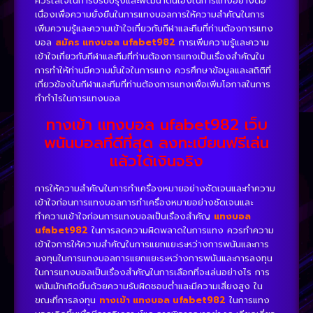
ควรใส่ใจในการปรับปรุงและพัฒนาตนเองในการแทงอย่างต่อ
เนื่องเพื่อความยั่งยืนในการแทงบอลการให้ความสำคัญในการ
เพิ่มความรู้และความเข้าใจเกี่ยวกับกีฬาและทีมที่ท่านต้องการแทง
บอล
สมัคร แทงบอล ufabet982
การเพิ่มความรู้และความ
เข้าใจเกี่ยวกับกีฬาและทีมที่ท่านต้องการแทงเป็นเรื่องสำคัญใน
การทำให้ท่านมีความมั่นใจในการแทง ควรศึกษาข้อมูลและสถิติที่
เกี่ยวข้องในกีฬาและทีมที่ท่านต้องการแทงเพื่อเพิ่มโอกาสในการ
ทำกำไรในการแทงบอล
ทางเข้า แทงบอล ufabet982 เว็บ
พนันบอลที่ดีที่สุด ลงทะเบียนฟรีเล่น
แล้วได้เงินจริง
การให้ความสำคัญในการทำเครื่องหมายอย่างชัดเจนและทำความ
เข้าใจก่อนการแทงบอลการทำเครื่องหมายอย่างชัดเจนและ
ทำความเข้าใจก่อนการแทงบอลเป็นเรื่องสำคัญ
แทงบอล
ufabet982
ในการลดความผิดพลาดในการแทง ควรทำความ
เข้าใจการให้ความสำคัญในการแยกแยะระหว่างการพนันและการ
ลงทุนในการแทงบอลการแยกแยะระหว่างการพนันและการลงทุน
ในการแทงบอลเป็นเรื่องสำคัญในการเลือกที่จะเล่นอย่างไร การ
พนันมักเกิดขึ้นด้วยความรับผิดชอบต่ำและมีความเสี่ยงสูง ใน
ขณะที่การลงทุน
ทางเข้า แทงบอล ufabet982
ในการแทง