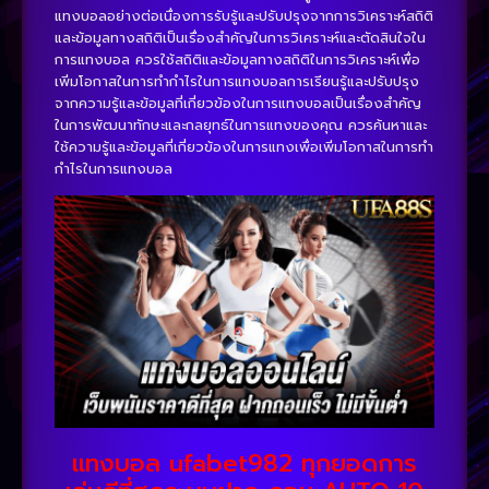
แทงบอลอย่างต่อเนื่องการรับรู้และปรับปรุงจากการวิเคราะห์สถิติ
และข้อมูลทางสถิติเป็นเรื่องสำคัญในการวิเคราะห์และตัดสินใจใน
การแทงบอล ควรใช้สถิติและข้อมูลทางสถิติในการวิเคราะห์เพื่อ
เพิ่มโอกาสในการทำกำไรในการแทงบอลการเรียนรู้และปรับปรุง
จากความรู้และข้อมูลที่เกี่ยวข้องในการแทงบอลเป็นเรื่องสำคัญ
ในการพัฒนาทักษะและกลยุทธ์ในการแทงของคุณ ควรค้นหาและ
ใช้ความรู้และข้อมูลที่เกี่ยวข้องในการแทงเพื่อเพิ่มโอกาสในการทำ
กำไรในการแทงบอล
แทงบอล ufabet982 ทุกยอดการ