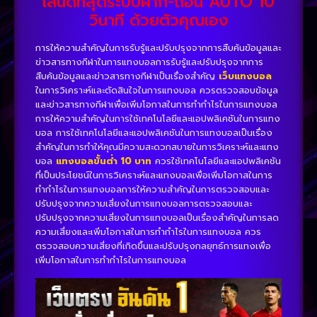
เล่นดีที่สุดระบบฝาก-ถอน AUTO 10
วินาที ด้วยตัวคุณเอง
การให้ความสำคัญในการรับรู้และปรับปรุงจากการสืบค้นข้อมูลและ
ข่าวสารทางกีฬาในการแทงบอลการรับรู้และปรับปรุงจากการ
สืบค้นข้อมูลและข่าวสารทางกีฬาเป็นเรื่องสำคัญ
เว็บแทงบอล
ในการวิเคราะห์และตัดสินใจในการแทงบอล ควรตรวจสอบข้อมูล
และข่าวสารทางกีฬาเพื่อเพิ่มโอกาสในการทำกำไรในการแทงบอล
การให้ความสำคัญในการใช้เทคโนโลยีและแอปพลิเคชันในการแทง
บอล การใช้เทคโนโลยีและแอปพลิเคชันในการแทงบอลเป็นเรื่อง
สำคัญในการทำให้คุณมีความสะดวกสบายในการวิเคราะห์และแทง
บอล
แทงบอลขั้นต่ำ 10 บาท
ควรใช้เทคโนโลยีและแอปพลิเคชัน
ที่เป็นประโยชน์ในการวิเคราะห์และแทงบอลเพื่อเพิ่มโอกาสในการ
ทำกำไรในการแทงบอลการให้ความสำคัญในการตรวจสอบและ
ปรับปรุงจากความเสี่ยงในการแทงบอลการตรวจสอบและ
ปรับปรุงจากความเสี่ยงในการแทงบอลเป็นเรื่องสำคัญในการลด
ความเสี่ยงและเพิ่มโอกาสในการทำกำไรในการแทงบอล ควร
ตรวจสอบความเสี่ยงที่เกิดขึ้นและปรับปรุงกลยุทธ์การแทงเพื่อ
เพิ่มโอกาสในการทำกำไรในการแทงบอล