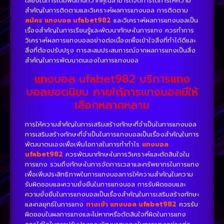
เสี่ยงในการเดิมพันเกินกว่าที่คุณสามารถจัดการได้การให้ความ
สำคัญในการติดตามและวิเคราะห์ผลการแทงบอล การติดตาม
สมัคร แทงบอล ufabet982
และวิเคราะห์ผลการแทงบอลเป็น
เรื่องสำคัญในการเรียนรู้และพัฒนาทักษะในการแทง ควรทำการ
วิเคราะห์ผลการแทงบอลอย่างต่อเนื่องเพื่อเข้าใจสิ่งที่ทำได้ดีและ
สิ่งที่ต้องปรับปรุง การสะสมประสบการณ์จากผลการแทงเป็นสิ่ง
สำคัญในการพัฒนาตนเองในการแทงบอล
แทงบอล ufabet982 บริการแทง
บอลยอดนิยม ภายใต้การแทงบอลมีให้
เลือกหลากหลาย
การให้ความสำคัญในการเสริมสร้างทักษะที่จำเป็นในการแทงบอล
การเสริมสร้างทักษะที่จำเป็นในการแทงบอลเป็นเรื่องสำคัญในการ
พัฒนาตนเองเพื่อเพิ่มโอกาสในการทำกำไร
แทงบอล
ufabet982
ควรพัฒนาทักษะในการวิเคราะห์และตัดสินใจใน
การแทง รวมถึงทักษะในการจัดการเวลาและทรัพยากรในการแทง
เพื่อเพิ่มประสิทธิภาพในการแทงบอลการให้ความสำคัญในความ
รับผิดชอบและความยั่งยืนในการแทงบอล การรับผิดชอบและ
ความยั่งยืนในการแทงบอลเป็นเรื่องสำคัญในการเสริมสร้างทักษะ
และกลยุทธ์ในการแทง
ทางเข้า แทงบอล ufabet982
ควรรับ
ผิดชอบในผลการแทงและไม่หากหรือตัดสินใจที่ผิดในการแทง