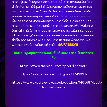
การรับรู้และปรับปรุงจากสถานะการเงินในการแทงบอลเป็นเรื่อง
สำคัญในการทำให้คุณทำกำไรและลดความเสี่ยงในการแทง ควร
ตรวจสอบสถานะการเงินและตัดสินใจในการแทงให้เหมาะสมกับ
สถานะการเงินของคุณการเลือกใช้วิธีการแทงที่มีความเหมาะสม
เป็นเรื่องสำคัญในการเพิ่มโอกาสในการทำกำไร ควรเลือกใช้วิธี
การแทงที่เหมาะสมกับกลยุทธ์และการเล่นของคุณเพื่อเพิ่มโอกาส
ในการทำกำไรในการแทงบอลการควบคุมอารมณ์ในการแทงบอล
เป็นเรื่องสำคัญในการเล่นและแทงบอลอย่างมีสติและประสบความ
สำเร็จ ควรระมัดระวังและมีสติในการแทงบอลเพื่อลดความผิด
พลาดและเพิ่มโอกาสในการทำกำไร
@UFA88SV8
ขอขอบคุณผู้ที่เกี่ยวข้องกับเว็บเว็บไซต์อย่างเป็นทางการ
คับ
https://www.thehindu.com/sport/football/
https://pubmed.ncbi.nlm.nih.gov/23249092/
https://www.expertreviews.co.uk/outdoor/1406687/best-
football-boots