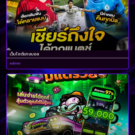
เว็บไซต์แทงบอล
admin