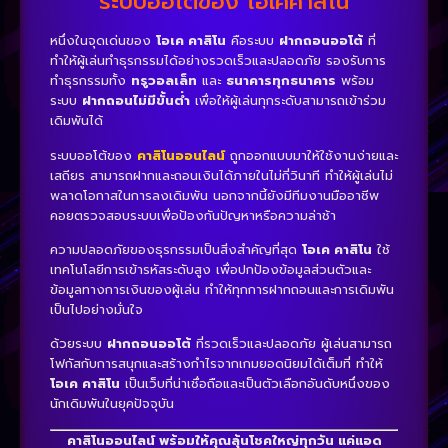
ระบบออโต้ของ โอเคคาสิโน
หนึ่งในจุดเด่นของ
โอเค คาสิโน
คือระบบ
ฝากถอนออโต้
ที่
ทำให้ผู้เล่นทำธุรกรรมได้อย่างรวดเร็วและปลอดภัย รองรับการ
ทำธุรกรรมทั้ง
ทรูวอลเล็ท
และ
ธนาคารทุกธนาคาร
พร้อม
ระบบ
ฝากถอนไม่มีขั้นต่ำ
เพื่อให้ผู้เล่นทุกระดับสามารถเข้าร่วม
เดิมพันได้
ระบบออโต้ของ
คาสิโนออนไลน์
ถูกออกแบบมาให้ใช้งานง่ายและ
เสถียร สามารถฝากและถอนเงินได้ภายในไม่กี่วินาที ทำให้ผู้เล่นไม่
พลาดโอกาสในการลงเดิมพัน นอกจากนี้ยังมีทีมงานมืออาชีพ
คอยตรวจสอบระบบเพื่อป้องกันปัญหาหรือความล่าช้า
ความปลอดภัยของธุรกรรมเป็นสิ่งสำคัญที่สุด
โอเค คาสิโน
ใช้
เทคโนโลยีการเข้ารหัสระดับสูง เพื่อปกป้องข้อมูลส่วนตัวและ
ข้อมูลทางการเงินของผู้เล่น ทำให้ทุกการฝากถอนและการเดิมพัน
เป็นไปอย่างมั่นใจ
ด้วยระบบ
ฝากถอนออโต้
ที่รวดเร็วและปลอดภัย ผู้เล่นสามารถ
โฟกัสกับการสนุกและสร้างกำไรจากเกมยอดนิยมได้เต็มที่ ทำให้
โอเค คาสิโน
เป็นเว็บที่น่าเชื่อถือและเป็นตัวเลือกอันดับหนึ่งของ
นักเดิมพันในยุคปัจจุบัน
คาสิโนออนไลน์ พร้อมให้คุณลุ้นโชคใหญ่ทุกวัน แค่แอด