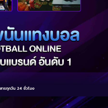
ารทุกวัน 24 ชั่วโมง