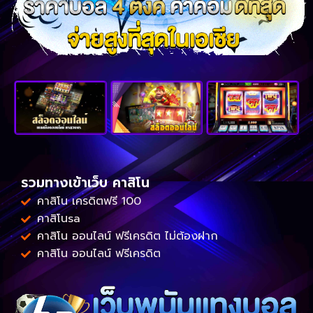
รวมทางเข้าเว็บ คาสิโน
คาสิโน เครดิตฟรี 100
คาสิโนsa
คาสิโน ออนไลน์ ฟรีเครดิต ไม่ต้องฝาก
คาสิโน ออนไลน์ ฟรีเครดิต