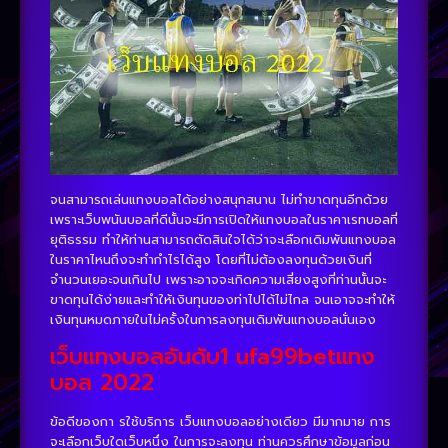
จนสามารถเล่นแทงบอลได้อย่างสนุกสนาน ไม่ทำขาดทุนอีกด้วย
เพราะเว็บพนันบอลที่ดีนั้นจะมีการเปิดให้แทงบอลในราคาเรทบอลที่
ยุติธรรม ทำให้ท่านสามารถตัดสินใจได้ว่าจะเลือกเดิมพันแทงบอล
ในราคาไหนถึงจะทำกำไรได้สูง โดยที่ไม่ต้องลงทุนด้วยเงินที่
จำนวนเยอะจนเกินไป เพราะอาจจะเกิดความเสี่ยงสูงที่ท่านนั้นจะ
ขาดทุนได้ง่ายและทำให้เงินทุนของท่าไปได้ไม่ไกล จนเอาจจะทำให้
เงินทุนหมดภายในไม่ครั้งในการลงทุนเดิมพันแทงบอลนั่นเอง
เว็บแทงบอลอันดับ1 ufa99betแทง
บอล 2022
ข้อดีของกา รใช้บริการ เว็บแทงบอลอย่างเดียว มีมากมาย การ
จะเลือกเว็บใดเว็บหนึ่ง ในการจะลงทุน ท่านควรศึกษาข้อมูลก่อน