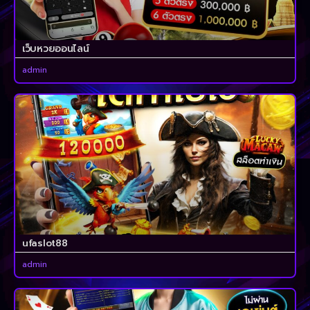
เว็บหวยออนไลน์
admin
ufaslot88
admin