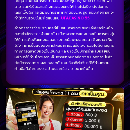
ลงทุน และไม่มีใครที่อยากจะเสี่ยงลงทุนให้สูญเปล่า การเดิมพัน
สามารถให้เงินและสร้างผลตอบแทนให้ท่านได้จริง ดังนั้นการ
เลือกเว็บในการเดิมพันกับราคาที่ค่าตอบแทนสูง ย่อมมีโอกาสที่จะ
ทำให้ท่านรวยขึ้นมาได้แน่นอน
UFACASINO 55
ค่าอัตราการจ่ายแทงบอลที่เป็นลบ หากเกิดเสมอแค่เสียครึ่งหนึ่ง
ของค่าอัตราการจ่ายเท่านั้น เนื่องจากการแทงบอลเป็นการกระตุ้น
ให้มีการเดิมพันแทงบอลอย่างต่อเนื่องตลอดเวลา ซึ่งเราจะเห็น
ได้จากการขึ้นลงของการไหลราคาบอลนั่นเอง รวมไปถึงกลยุทธ์
ทางการตลาดของเว็บเช่นกัน และบางเว็บมีการนำผลบอลย้อน
หลังมาให้ท่านได้วิเคราะห์ในการแทงบอลอีกด้วย นอกจากนี้แล้ว
ยังมีการรายงานผลบอลสดกันแบบวินาทีต่อวินาทีให้ท่านทราบ
ผ่านมือถือโดยตรง อย่างรวดเร็ว สบายมากยิ่งขึ้น