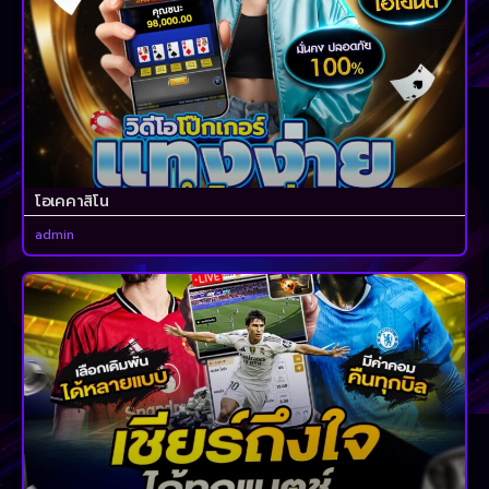
โอเคคาสิโน
admin